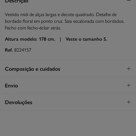
Descrição
Vestido midi de alças largas e decote quadrado. Detalhe de
bordado floral em ponto cruz. Saia escalonada com bordados.
Fecho com fecho-éclair atrás.
Altura modelo: 178 cm. |
Veste o tamanho S.
Ref.
8224157
Composição e cuidados
Composição
Envio
87%
algodão
,
13%
linho
Levantamento na loja em Portugal
GRATUITO!
Devoluções
Cuidados
Continental
Máxima temperatura de lavagem 30C
Tem
30 dias
para fazer a sua devolução através de qualquer dos
STANDARD
seguintes métodos:
Secar em secador rotativo a baixa temperatura
3,95€
Entrega em Portugal Continental
Grátis