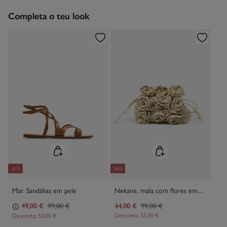
Devolução na loja física
Engomar a média temperatura
Grátis em encomendas superiores a 50€
Completa o teu look
Limpeza a seco com percloroetileno.
Recolha no seu domicílio
Grátis
-51%
-56%
Mar. Sandálias em pele
Nekane. mala com flores em fibras naturais
49,00 €
99,00 €
44,00 €
99,00 €
Desconto
55,00 €
Desconto
50,00 €