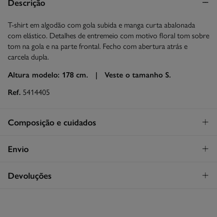
Descrição
T-shirt em algodão com gola subida e manga curta abalonada
com elástico. Detalhes de entremeio com motivo floral tom sobre
tom na gola e na parte frontal. Fecho com abertura atrás e
carcela dupla.
Altura modelo: 178 cm. |
Veste o tamanho S.
Ref.
5414405
Composição e cuidados
Composição
Envio
100%
algodão
Levantamento na loja em Portugal
GRATUITO!
Devoluções
Cuidados
Continental
Máxima temperatura de lavagem 30C
Tem
30 dias
para fazer a sua devolução através de qualquer dos
STANDARD
seguintes métodos:
Proibido utilizar branqueadores ou lixívia