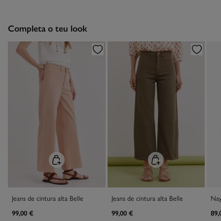
3,95€
Entrega em Portugal Continental
Devolução na loja física
Grátis
Secar a peça sobre a corda
Grátis em encomendas superiores a 50€
Completa o teu look
Engomar a baixa temperatura
Recolha no seu domicílio
Grátis
Proibido limpeza a seco
Jeans de cintura alta Belle
Jeans de cintura alta Belle
99,00 €
99,00 €
89,