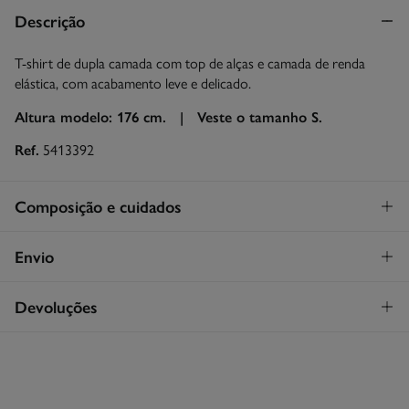
Descrição
T-shirt de dupla camada com top de alças e camada de renda
elástica, com acabamento leve e delicado.
Altura modelo: 176 cm. |
Veste o tamanho S.
Ref.
5413392
Composição e cuidados
Composição
Envio
96%
poliamida
,
4%
elastano
Levantamento na loja em Portugal
GRATUITO!
Devoluções
Cuidados
Continental
Máxima temperatura de lavagem 30C
Tem
30 dias
para fazer a sua devolução através de qualquer dos
STANDARD
seguintes métodos:
Proibido utilizar branqueadores ou lixívia
3,95€
Entrega em Portugal Continental
Grátis