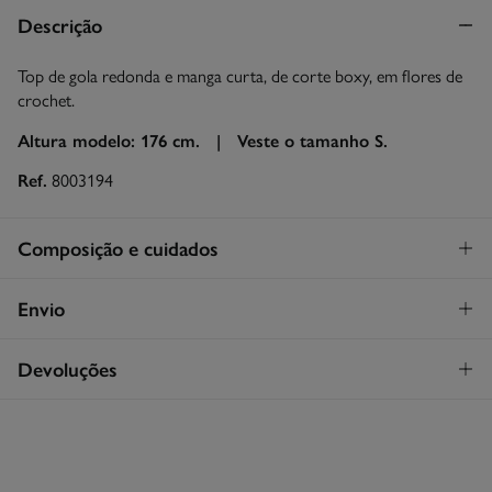
Descrição
Top de gola redonda e manga curta, de corte boxy, em flores de
crochet.
Altura modelo: 176 cm. |
Veste o tamanho S.
Ref.
8003194
Composição e cuidados
Composição
Envio
100%
algodão
Levantamento na loja em Portugal
GRATUITO!
Devoluções
Cuidados
Continental
Máxima temperatura de lavagem 30C
Tem
30 dias
para fazer a sua devolução através de qualquer dos
STANDARD
seguintes métodos:
Secar em plano horizontal, sem estender
3,95€
Entrega em Portugal Continental
Grátis