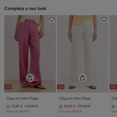
Devolução na loja física
Engomar a baixa temperatura
Grátis em encomendas superiores a 50€
Completa o teu look
Proibido limpeza a seco
Recolha no seu domicílio
Grátis
-74%
-70%
-62%
Calça em linho Paupa
Calça em linho Paupa
Cal
33,00 €
129,00 €
39,00 €
129,00 €
Desconto
96,00 €
Desconto
90,00 €
Des