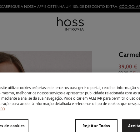
SCARREGUE A NOSSA APP E OBTENHA UM 10% DE DESCONTO EXTRA.
CÓDIGO: AP
TORNE-SE HOSSLOVER
E APROVEITE AS VANTAGENS
Carmel
39,00 €
99,00 €
Des
Côr:
Ecru
ite utiliza cookies próprias e de terceiros para gerir o portal, recolher informação s
do mesmo, melhorar os nossos serviços e apresentar publicidade relacionada com as s
s mediante a análise da sua navegação. Pode clicar em ACEITAR para permitir o uso d
uração para aceder à informação detalhada e selecionar o tipo de cookies que deseja 
NFO
Tamanho:
XS
es de cookies
Rejeitar Todos
Aceit
Guia de ta