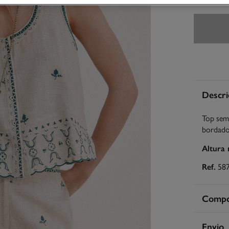
Descri
Top sem
bordado
Altura
Ref.
58
Compos
Compos
Envio