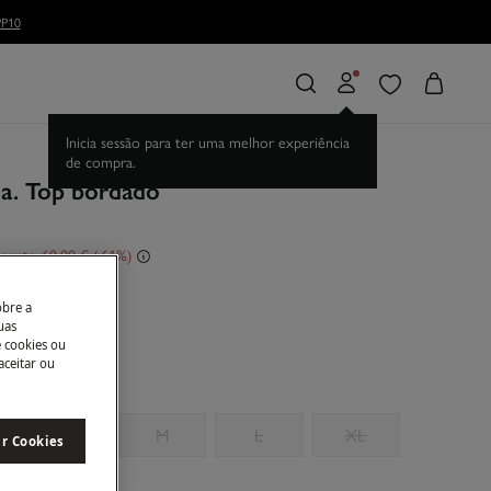
P10
a. Top bordado
conto
60,00 €
61
obre a
uas
e cookies ou
aceitar ou
S
M
L
XL
ar Cookies
manhos