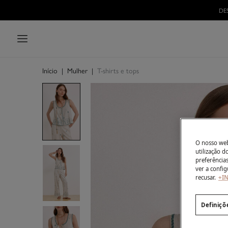
DE
Início
|
Mulher
|
T-shirts e tops
O nosso webs
utilização 
preferência
ver a config
recusar.
+I
Definiçõ