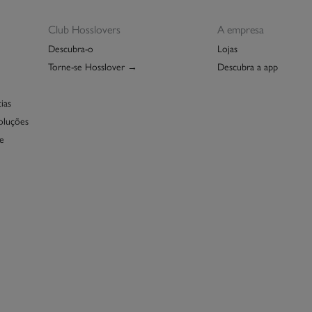
Club Hosslovers
A empresa
Descubra-o
Lojas
Torne-se Hosslover →
Descubra a app
ias
oluções
e