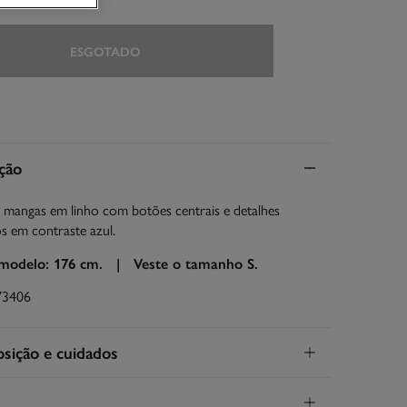
ESGOTADO
ção
 mangas em linho com botões centrais e detalhes
s em contraste azul.
 modelo: 176 cm. |
Veste o tamanho S.
73406
ição e cuidados
ição