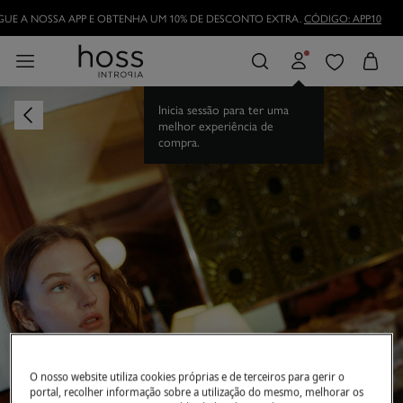
DESCARREGUE A NOSSA APP E OBTENHA UM 10% DE DESCONTO EXTRA.
CÓDI
TORNE-SE HOSSLOVER
E APROVEITE AS VANTAGENS
Inicia sessão para ter uma
melhor experiência de
compra.
O nosso website utiliza cookies próprias e de terceiros para gerir o
portal, recolher informação sobre a utilização do mesmo, melhorar os