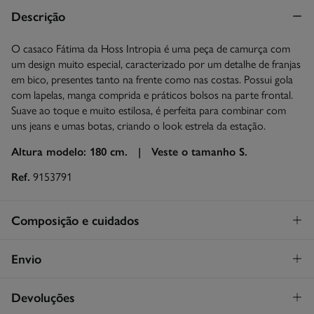
Descrição
O casaco Fátima da Hoss Intropia é uma peça de camurça com
um design muito especial, caracterizado por um detalhe de franjas
em bico, presentes tanto na frente como nas costas. Possui gola
com lapelas, manga comprida e práticos bolsos na parte frontal.
Suave ao toque e muito estilosa, é perfeita para combinar com
uns jeans e umas botas, criando o look estrela da estação.
Altura modelo: 180 cm. |
Veste o tamanho S.
Ref.
9153791
Composição e cuidados
Composição
Envio
100%
pergaminho
Levantamento na loja em Portugal
GRATUITO!
Devoluções
Cuidados
Continental