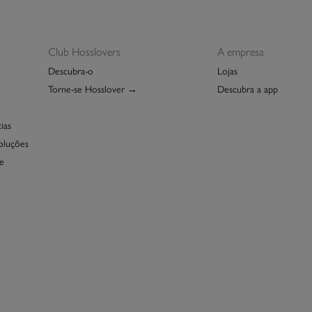
Dev
Grá
Re
Club Hosslovers
A empresa
Descubra-o
Lojas
Torne-se Hosslover →
Descubra a app
ias
oluções
e