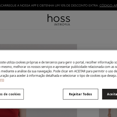
TORNE-SE HOSSLOVER
E APROVEITE AS VANTAGENS
2 produto
ite utiliza cookies próprias e de terceiros para gerir o portal, recolher informação s
Conjun
do mesmo, melhorar os nossos serviços e apresentar publicidade relacionada com as s
s mediante a análise da sua navegação. Pode clicar em ACEITAR para permitir o uso d
58,00 €
uração para aceder à informação detalhada e selecionar o tipo de cookies que deseja 
NFO
178,00 €
De
TODO O 
es de cookies
Rejeitar Todos
Aceit