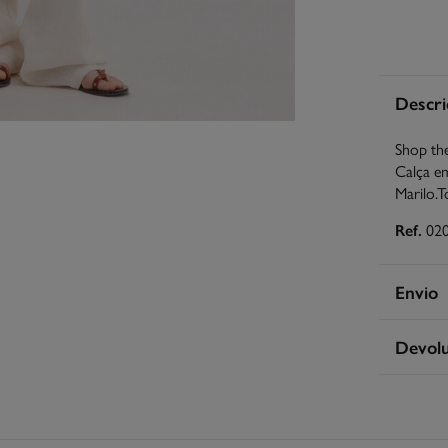
Descri
Shop the
Calça em
Marilo.T
Ref.
02
Envio
Le
Devol
Co
Tem
30 
S
dos seg
Ent