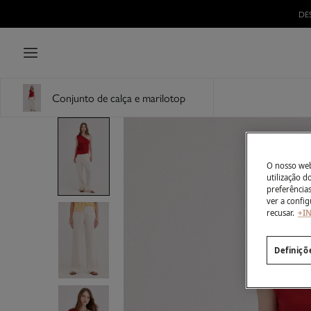
Conjunto de calça e marilotop
O nosso webs
utilização 
preferência
ver a config
recusar.
+I
Definiçõ