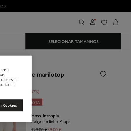
SELECIONAR TAMANHOS
s
obre a
to de calça e marilotop
uas
e cookies ou
aceitar ou
sconto
120,00 €
67
LOOK: -10% NA CESTA
ar Cookies
Hoss Intropia
Calça em linho Paupa
129,00 €
39,00 €