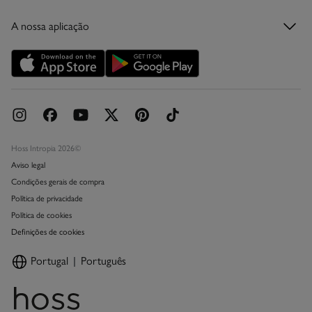
Condições do Cartão Presente Online
A nossa aplicação
Cartão Presente Online
Promoções vigentes
Livro de Reclamações online
Hoss Intropia 2026©
Aviso legal
Condições gerais de compra
Política de privacidade
Política de cookies
Definições de cookies
Portugal
Português