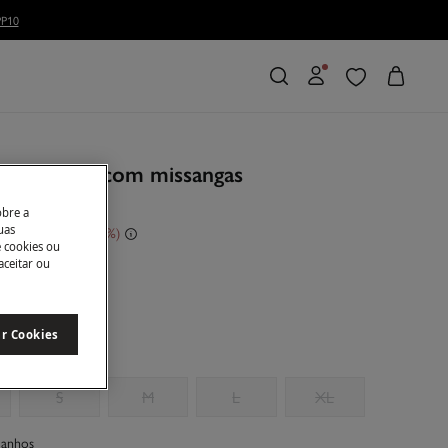
P10
. Saia midi com missangas
obre a
uas
conto
50,00 €
51
e cookies ou
aceitar ou
ar Cookies
S
M
L
XL
manhos