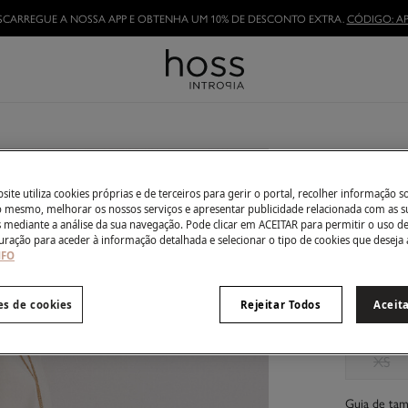
SCARREGUE A NOSSA APP E OBTENHA UM 10% DE DESCONTO EXTRA.
CÓDIGO: AP
TORNE-SE HOSSLOVER
E APROVEITE AS VANTAGENS
Roxana
49,00 €
ite utiliza cookies próprias e de terceiros para gerir o portal, recolher informação s
do mesmo, melhorar os nossos serviços e apresentar publicidade relacionada com as s
99,00 €
Des
s mediante a análise da sua navegação. Pode clicar em ACEITAR para permitir o uso d
uração para aceder à informação detalhada e selecionar o tipo de cookies que deseja 
Côr:
Ecru
NFO
es de cookies
Rejeitar Todos
Aceit
Tamanho:
XS
Guia de ta