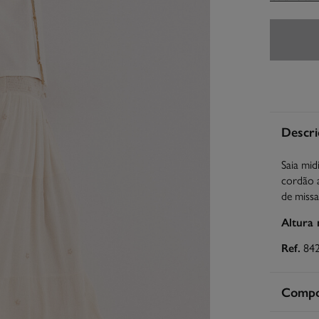
Descri
Saia mid
cordão a
de missa
Altura
Ref.
84
Compos