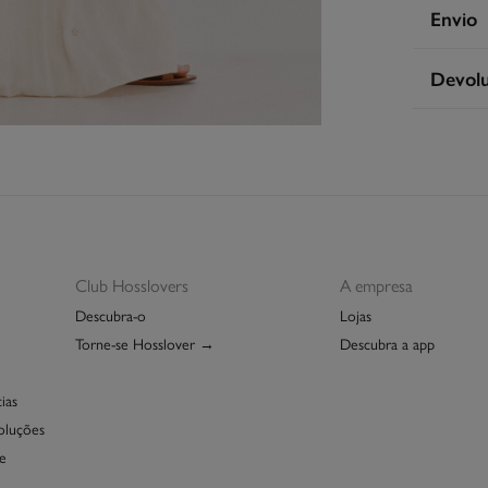
Compos
Envio
100%
a
Le
Devol
Cuidad
Co
Má
Tem
30 
S
dos seg
Sec
Ent
Dev
En
Grá
Lim
Re
Club Hosslovers
A empresa
Descubra-o
Lojas
Torne-se Hosslover →
Descubra a app
ias
oluções
e