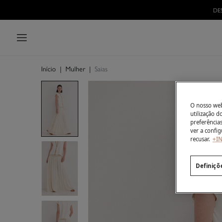
DE
Início
|
Mulher
|
Saias
O nosso webs
utilização 
preferência
ver a config
recusar.
+I
Definiçõ