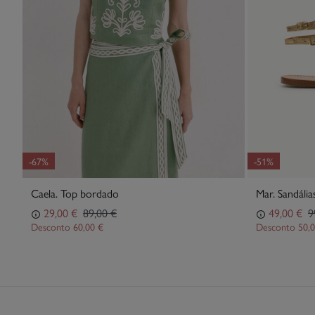
-67%
-51%
Caela. Top bordado
Mar. Sandália
29,00 €
89,00 €
49,00 €
9
Desconto
60,00 €
Desconto
50,