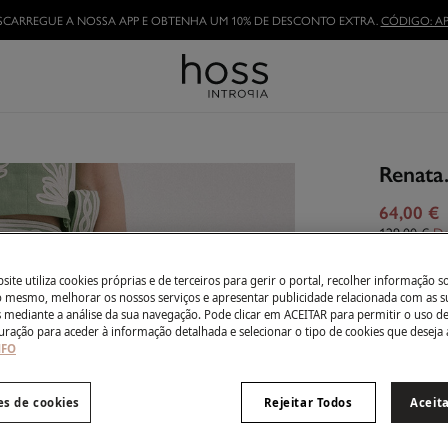
TORNE-SE HOSSLOVER
E APROVEITE AS VANTAGENS
Renata.
64,00 €
129,00 €
De
Côr:
Verd
ite utiliza cookies próprias e de terceiros para gerir o portal, recolher informação s
do mesmo, melhorar os nossos serviços e apresentar publicidade relacionada com as s
s mediante a análise da sua navegação. Pode clicar em ACEITAR para permitir o uso d
uração para aceder à informação detalhada e selecionar o tipo de cookies que deseja 
NFO
Tamanho:
XS
es de cookies
Rejeitar Todos
Aceit
Guia de ta