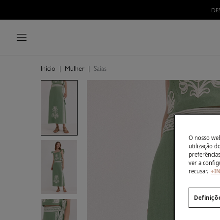
Início
|
Mulher
|
Saias
O nosso webs
utilização 
preferência
ver a config
recusar.
+I
Definiçõ