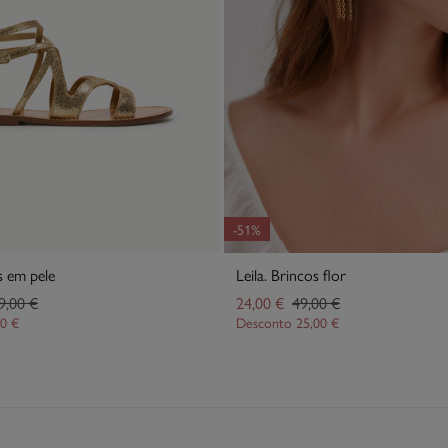
-51%
s em pele
Leila. Brincos flor
9,00 €
24,00 €
49,00 €
00 €
Desconto
25,00 €