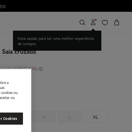
 Saia cruzada
sconto
65,00 €
50
e
obre a
uas
e cookies ou
aceitar ou
S
M
L
XL
ar Cookies
manhos