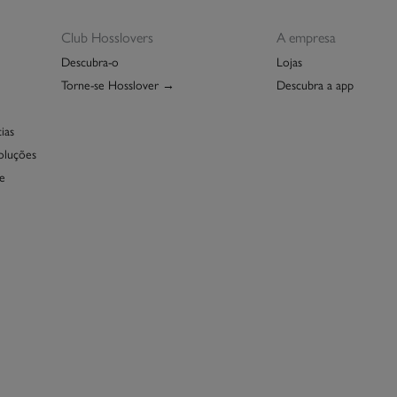
Club Hosslovers
A empresa
Descubra-o
Lojas
Torne-se Hosslover →
Descubra a app
ias
oluções
e