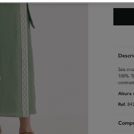
Descri
Saia cru
100%. T
contrast
Altura
Ref.
84
Compos