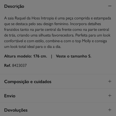
Descrição
A saia Raquel da Hoss Intropia é uma peça comprida e estampada
que se destaca pelo seu design feminino. Incorpora detalhes
franzidos tanto na parte central da frente como na parte central
de trás, criando uma silhueta favorecedora. Perfeita para um look
confortável e com estilo, combine-a com o top Molly e consiga
um look total ideal para o dia a dia.
Altura modelo: 176 cm. |
Veste o tamanho S.
Ref.
8423037
Composição e cuidados
Composição
Envio
97%
viscose
,
3%
elastano
Levantamento na loja em Portugal
GRATUITO!
Devoluções
Cuidados
Continental