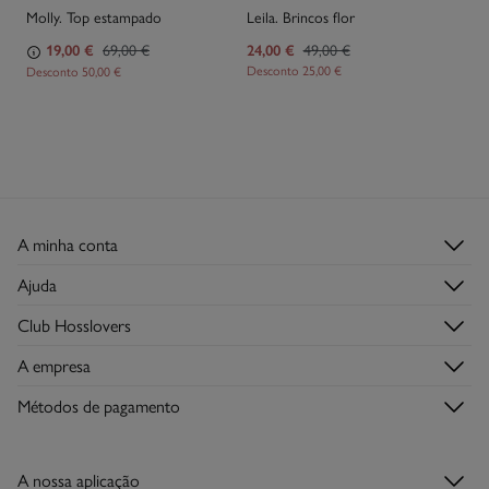
Molly. Top estampado
Leila. Brincos flor
19,00 €
69,00 €
24,00 €
49,00 €
Desconto
25,00 €
Desconto
50,00 €
A minha conta
Iniciar sessão
Ajuda
Registar-me
Serviço de Apoio ao Cliente
Club Hosslovers
Histórico de Encomendas
Perguntas frequentes
Descubra-o
Moradas de envio
A empresa
Envios
Torne-se Hosslover →
Lojas
Trocas, devoluções e desistências
Métodos de pagamento
Descubra a app
Condições do Cartão de Devoluções
Condições do Cartão Presente Online
A nossa aplicação
Cartão Presente Online