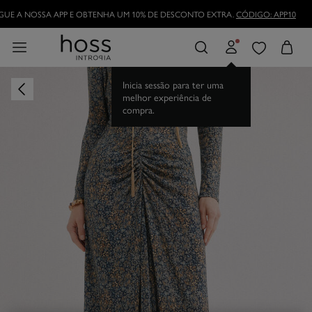
UE A NOSSA APP E OBTENHA UM 10% DE DESCONTO EXTRA.
CÓDIGO: APP10
Inicia sessão para ter uma
melhor experiência de
compra.