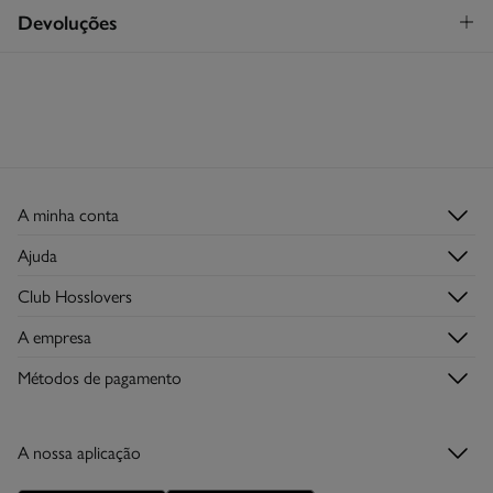
Levantamento na loja em Portugal
GRATUITO!
Devoluções
Cuidados
Continental
Máxima temperatura de lavagem 30C
Tem
30 dias
para fazer a sua devolução através de qualquer dos
STANDARD
seguintes métodos:
Proibido utilizar branqueadores ou lixívia
3,95€
Entrega em Portugal Continental
Devolução na loja física
Grátis
Secar a peça sobre a corda
Grátis em encomendas superiores a 50€
Engomar a média temperatura
Recolha no seu domicílio
Grátis
A minha conta
Proibido limpeza a seco
Iniciar sessão
Ajuda
Registar-me
Serviço de Apoio ao Cliente
Club Hosslovers
Histórico de Encomendas
Perguntas frequentes
Descubra-o
Moradas de envio
A empresa
Envios
Torne-se Hosslover →
Lojas
Trocas, devoluções e desistências
Métodos de pagamento
Descubra a app
Condições do Cartão de Devoluções
Condições do Cartão Presente Online
A nossa aplicação
Cartão Presente Online
Promoções vigentes