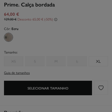
Prime. Calça bordada
64,00 €
129,00 €
Desconto
65,00 €
50
Côr:
Ecru
Tamanho:
XS
S
M
L
XL
Guia de tamanhos
SELECIONAR TAMANHO