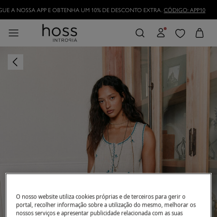
DESCARREGUE A NOSSA APP E OBTENHA UM 10% DE DESCONTO EXTRA.
CÓDI
TORNE-SE HOSSLOVER
E APROVEITE AS VANTAGENS
O nosso website utiliza cookies próprias e de terceiros para gerir o
portal, recolher informação sobre a utilização do mesmo, melhorar os
nossos serviços e apresentar publicidade relacionada com as suas