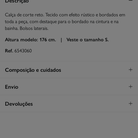
Descrição
Calça de corte reto. Tecido com efeito rústico e bordados em
toda a peça, com destaque para o bordado na cintura e na
bainha. Bolsos laterais.
Altura modelo: 176 cm. |
Veste o tamanho S.
Ref.
6543060
Composição e cuidados
Composição
Envio
79%
viscose
,
21%
linho
Levantamento na loja em Portugal
GRATUITO!
Devoluções
Cuidados
Continental
Máxima temperatura de lavagem 30C
Tem
30 dias
para fazer a sua devolução através de qualquer dos
STANDARD
seguintes métodos:
Proibido utilizar branqueadores ou lixívia
3,95€
Entrega em Portugal Continental
Grátis