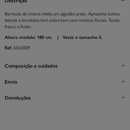
Descrição
Bermuda de cintura média em algodão preto. Apresenta bolsos
laterais e bordados tom sobre tom com motivos florais. Tecido
fresco e fluido.
Altura modelo: 180 cm. |
Veste o tamanho S.
Ref.
6563009
Composição e cuidados
Composição
Envio
100%
algodão
Levantamento na loja em Portugal
GRATUITO!
Devoluções
Cuidados
Continental
Máxima temperatura de lavagem 30C
Tem
30 dias
para fazer a sua devolução através de qualquer dos
STANDARD
seguintes métodos:
Proibido utilizar branqueadores ou lixívia
3,95€
Entrega em Portugal Continental
Grátis