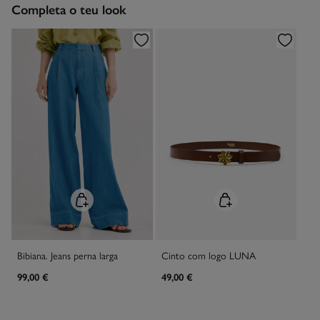
Completa o teu look
Limpeza a seco com percloroetileno.
Recolha no seu domicílio
Grátis
Bibiana. Jeans perna larga
Cinto com logo LUNA
99,00 €
49,00 €