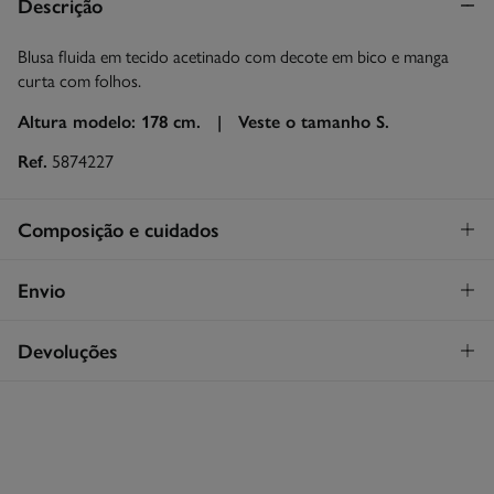
Descrição
Blusa fluida em tecido acetinado com decote em bico e manga
curta com folhos.
Altura modelo: 178 cm. |
Veste o tamanho S.
Ref.
5874227
Composição e cuidados
Composição
Envio
100%
poliéster
Levantamento na loja em Portugal
GRATUITO!
Devoluções
Cuidados
Continental
Máxima temperatura de lavagem 30C
Tem
30 dias
para fazer a sua devolução através de qualquer dos
STANDARD
seguintes métodos:
Secar em secador rotativo a baixa temperatura
3,95€
Entrega em Portugal Continental
Devolução na loja física
Grátis
Engomar a média temperatura
Grátis em encomendas superiores a 50€