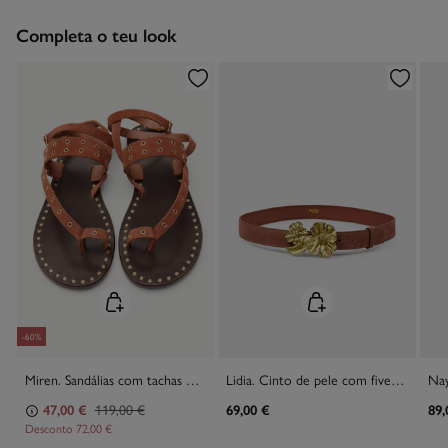
Devolução na loja física
Grátis
Engomar a média temperatura
Grátis em encomendas superiores a 50€
Completa o teu look
Limpeza a seco com percloroetileno.
Recolha no seu domicílio
Grátis
-60%
Miren. Sandálias com tachas de camurça
Lidia. Cinto de pele com fivela flor
47,00 €
119,00 €
69,00 €
89,
Desconto
72,00 €