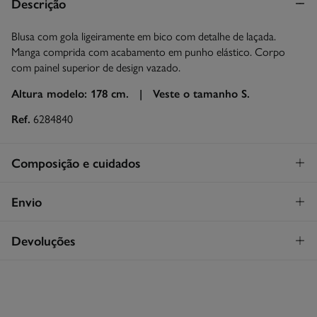
Descrição
Blusa com gola ligeiramente em bico com detalhe de laçada.
Manga comprida com acabamento em punho elástico. Corpo
com painel superior de design vazado.
Altura modelo: 178 cm. |
Veste o tamanho S.
Ref.
6284840
Composição e cuidados
Composição
Envio
100%
algodão
Levantamento na loja em Portugal
GRATUITO!
Devoluções
Cuidados
Continental
Máxima temperatura de lavagem 30C
Tem
30 dias
para fazer a sua devolução através de qualquer dos
STANDARD
seguintes métodos:
Secar em secador rotativo a baixa temperatura
3,95€
Entrega em Portugal Continental