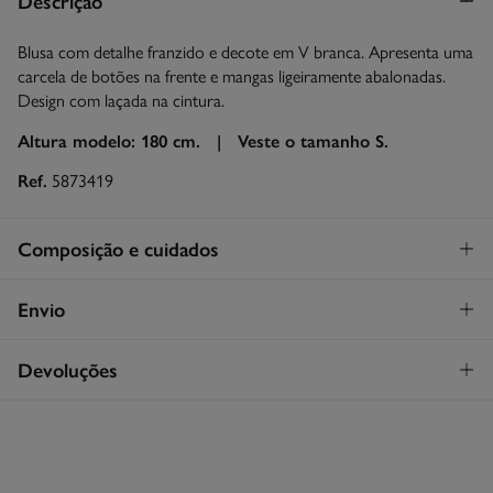
Descrição
Blusa com detalhe franzido e decote em V branca. Apresenta uma
carcela de botões na frente e mangas ligeiramente abalonadas.
Design com laçada na cintura.
Altura modelo: 180 cm. |
Veste o tamanho S.
Ref.
5873419
Composição e cuidados
Composição
Envio
100%
rami
Levantamento na loja em Portugal
GRATUITO!
Devoluções
Cuidados
Continental
Lavagem exclusivamente à mão
Tem
30 dias
para fazer a sua devolução através de qualquer dos
STANDARD
seguintes métodos:
Secar a peça sobre a corda
3,95€
Entrega em Portugal Continental
Grátis