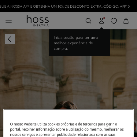
DESCARREGUE A NOSSA APP E OBTENHA UM 10% DE DESCONTO EXTRA.
CÓDI
Inicia sessão para ter uma
melhor experiência de
compra.
O nosso website utiliza cookies próprias e de terceiros para gerir o
portal, recolher informação sobre a utilização do mesmo, melhorar os
nossos serviços e apresentar publicidade relacionada com as suas