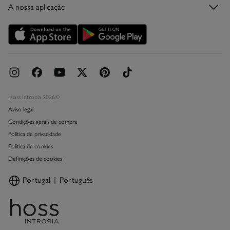
A nossa aplicação
Cartão Presente Online
Promoções vigentes
Livro de Reclamações online
Hoss Intropia 2026©
Aviso legal
Condições gerais de compra
Política de privacidade
Política de cookies
Definições de cookies
Portugal
Português