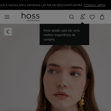
UE A NOSSA APP E OBTENHA UM 10% DE DESCONTO EXTRA.
CÓDIGO: APP10