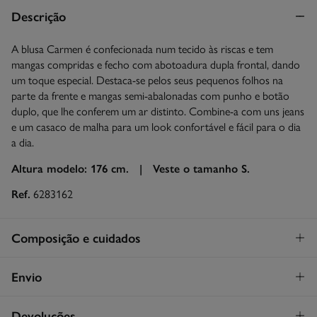
Descrição
A blusa Carmen é confecionada num tecido às riscas e tem
mangas compridas e fecho com abotoadura dupla frontal, dando
um toque especial. Destaca-se pelos seus pequenos folhos na
parte da frente e mangas semi-abalonadas com punho e botão
duplo, que lhe conferem um ar distinto. Combine-a com uns jeans
e um casaco de malha para um look confortável e fácil para o dia
a dia.
Altura modelo: 176 cm. |
Veste o tamanho S.
Ref.
6283162
Composição e cuidados
Composição
Envio
100%
algodão
Levantamento na loja em Portugal
GRATUITO!
Devoluções