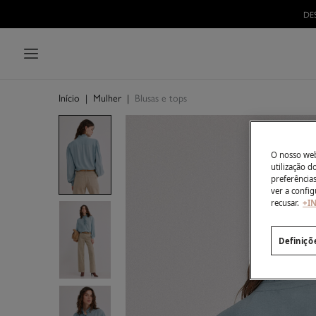
DE
Início
|
Mulher
|
Blusas e tops
O nosso webs
utilização 
preferência
ver a config
recusar.
+I
Definiçõ