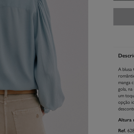
Descri
A blusa 
romântic
manga co
gola, na
um toque
opção id
descontr
Altura
Ref.
62