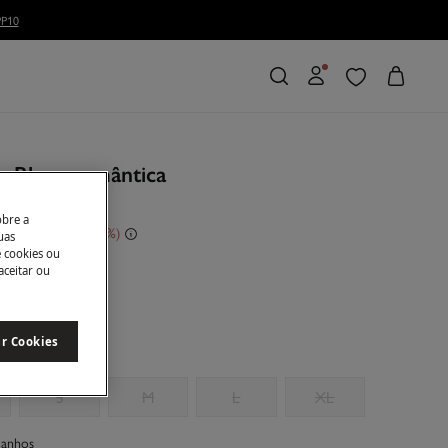
P10
. Blusa romântica
obre a
conto
70,00 €
71
uas
e cookies ou
aceitar ou
ar Cookies
S
M
L
XL
manhos