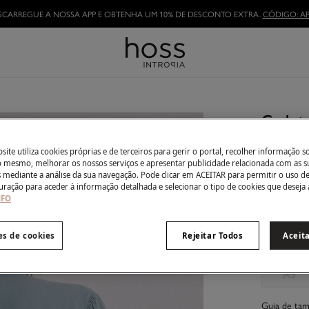
SCARREGUE A NOSSA APP E OBTENHA UM 10% DE DESCONTO EXTRA.
CÓDIGO: AP
TORNE-SE HOSSLOVER
E APROVEITE AS VANTAGENS
Carlota
29,00 €
ite utiliza cookies próprias e de terceiros para gerir o portal, recolher informação s
99,00 €
Des
do mesmo, melhorar os nossos serviços e apresentar publicidade relacionada com as s
s mediante a análise da sua navegação. Pode clicar em ACEITAR para permitir o uso d
Côr:
Azul
uração para aceder à informação detalhada e selecionar o tipo de cookies que deseja 
NFO
es de cookies
Rejeitar Todos
Aceit
Tamanho:
XS
Guia de ta