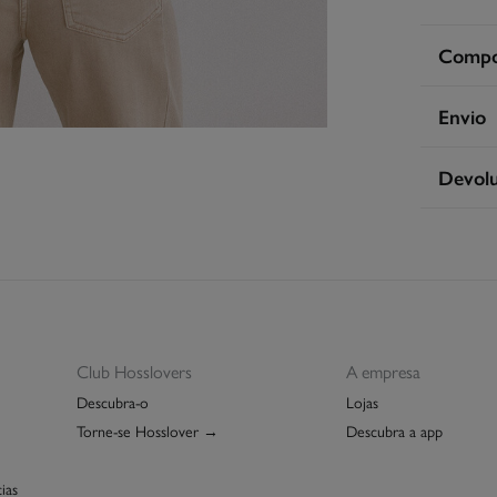
Compos
Compos
Envio
100%
vi
Le
Devol
Cuidad
Co
Má
Tem
30 
S
dos seg
Sec
Ent
Dev
En
Grá
Lim
Re
Club Hosslovers
A empresa
Descubra-o
Lojas
Torne-se Hosslover →
Descubra a app
ias