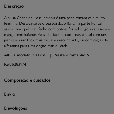
Descrição
A blusa Carine da Hoss Intropia é uma peça romântica e muito
feminina. Destaca-se pelo seu bordado floral na parte frontal,
assim como pelo seu fecho com botões forrados, gola camiseira e
manga semi-bufante. Versátil e fácil de combinar, é ideal com uns
jeans para um look mais casual e descontraído, ou com calças de
alfaiataria para uma opção mais cuidada.
Altura modelo: 180 cm. |
Veste o tamanho S.
Ref.
6283174
Composição e cuidados
Composição
Envio
100%
algodão
Levantamento na loja em Portugal
GRATUITO!
Devoluções
Cuidados
Continental