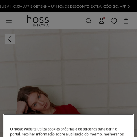
DESCARREGUE A NOSSA APP E OBTENHA UM 10% DE DESCONTO EXTRA.
CÓDI
TORNE-SE HOSSLOVER
E APROVEITE AS VANTAGENS
O nosso website utiliza cookies próprias e de terceiros para gerir o
portal, recolher informação sobre a utilização do mesmo, melhorar os