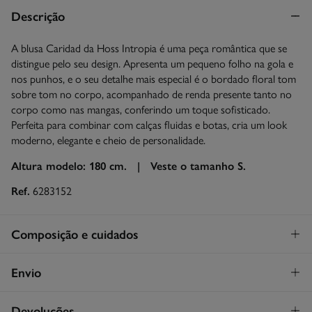
Descrição
A blusa Caridad da Hoss Intropia é uma peça romântica que se
distingue pelo seu design. Apresenta um pequeno folho na gola e
nos punhos, e o seu detalhe mais especial é o bordado floral tom
sobre tom no corpo, acompanhado de renda presente tanto no
corpo como nas mangas, conferindo um toque sofisticado.
Perfeita para combinar com calças fluidas e botas, cria um look
moderno, elegante e cheio de personalidade.
Altura modelo: 180 cm. |
Veste o tamanho S.
Ref.
6283152
Composição e cuidados
Composição
Envio
99%
algodão
,
1%
poliamida
Levantamento na loja em Portugal
GRATUITO!
Devoluções