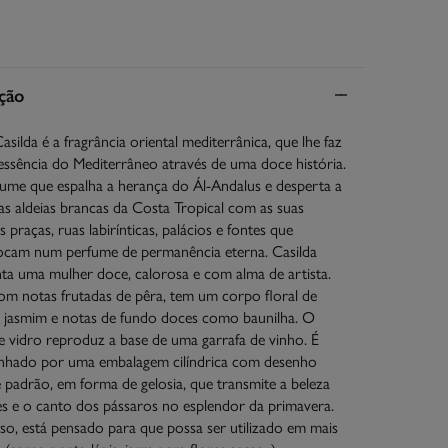
ção
asilda é a fragrância oriental mediterrânica, que lhe faz
 essência do Mediterrâneo através de uma doce história.
ume que espalha a herança do Ál-Andalus e desperta a
as aldeias brancas da Costa Tropical com as suas
 praças, ruas labirínticas, palácios e fontes que
cam num perfume de permanência eterna. Casilda
ta uma mulher doce, calorosa e com alma de artista.
m notas frutadas de pêra, tem um corpo floral de
e jasmim e notas de fundo doces como baunilha. O
e vidro reproduz a base de uma garrafa de vinho. É
hado por uma embalagem cilíndrica com desenho
 padrão, em forma de gelosia, que transmite a beleza
es e o canto dos pássaros no esplendor da primavera.
so, está pensado para que possa ser utilizado em mais