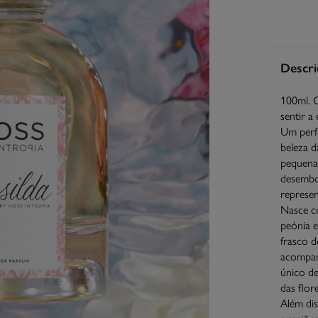
Descri
100ml. C
sentir a
Um perf
beleza d
pequenas
desembo
represen
Nasce co
peónia 
frasco d
acompan
único de
das flor
Além dis