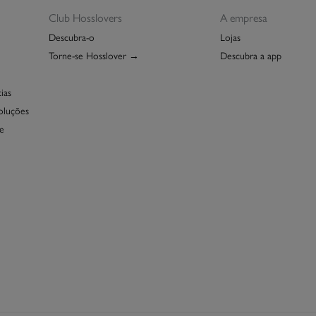
Pro
Re
Club Hosslovers
A empresa
Descubra-o
Lojas
Torne-se Hosslover →
Descubra a app
ias
oluções
e