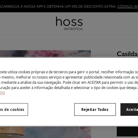
SCARREGUE A NOSSA APP E OBTENHA UM 10% DE DESCONTO EXTRA.
CÓDIGO: AP
Casilda
49,90 €
100,00 €
De
ite utiliza cookies próprias e de terceiros para gerir o portal, recolher informação s
do mesmo, melhorar os nossos serviços e apresentar publicidade relacionada com as s
Côr:
Dour
s mediante a análise da sua navegação. Pode clicar em ACEITAR para permitir o uso d
uração para aceder à informação detalhada e selecionar o tipo de cookies que deseja 
NFO
Tamanho:
es de cookies
Rejeitar Todos
Aceit