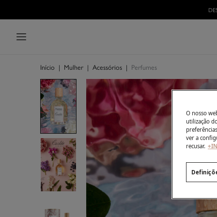
DE
Início
|
Mulher
|
Acessórios
|
Perfumes
O nosso webs
utilização 
preferência
ver a config
recusar.
+I
Definiçõ