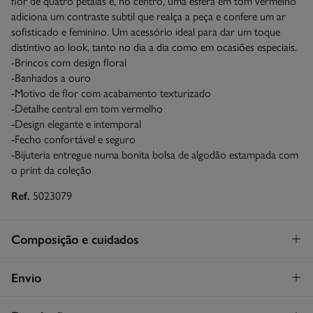
flor de quatro pétalas e, no centro, uma esfera em tom vermelho
adiciona um contraste subtil que realça a peça e confere um ar
sofisticado e feminino. Um acessório ideal para dar um toque
distintivo ao look, tanto no dia a dia como em ocasiões especiais.
-Brincos com design floral
-Banhados a ouro
-Motivo de flor com acabamento texturizado
-Detalhe central em tom vermelho
-Design elegante e intemporal
-Fecho confortável e seguro
-Bijuteria entregue numa bonita bolsa de algodão estampada com
o print da coleção
Ref.
5023079
Composição e cuidados
Composição
Envio
80%
zinco
,
20%
resina
Levantamento na loja em Portugal
GRATUITO!