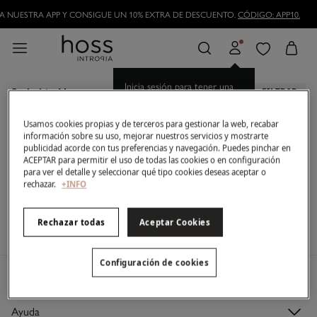
 NUESTRA APP Y CONSIGUE UN 10% EXTRA DE DESCUENTO.
CÓDIGO: APP10.
Inicia sesión para tener una
Styled in Hoss
FILTRAR
mejor experiencia de
compra.
Usamos cookies propias y de terceros para gestionar la web, recabar
Ahora mismo no tenemos artículos en stock de la
información sobre su uso, mejorar nuestros servicios y mostrarte
categoría seleccionada.
publicidad acorde con tus preferencias y navegación. Puedes pinchar en
Pero no te preocupes, tenemos un montón de
ACEPTAR para permitir el uso de todas las cookies o en configuración
artículos que pueden ser tuyos.
para ver el detalle y seleccionar qué tipo cookies deseas aceptar o
rechazar.
+INFO
Inspírate en los looks de nuestras creadoras de contenido y
comparte el tuyo mencionando a @hossintropia
Rechazar todas
Aceptar Cookies
Configuración de cookies
Mi cuenta
Login
Ayuda