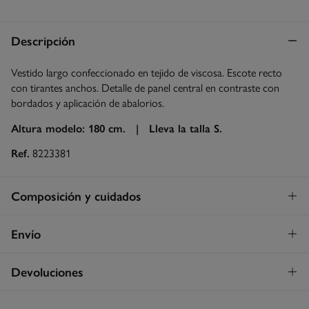
Descripción
Vestido largo confeccionado en tejido de viscosa. Escote recto
con tirantes anchos. Detalle de panel central en contraste con
bordados y aplicación de abalorios.
Altura modelo: 180 cm. |
Lleva la talla S.
Ref.
8223381
Composición y cuidados
Composición
Envío
100%
viscosa
Envío a tienda
¡GRATIS!
Devoluciones
Cuidados
3 - 5 días.
Temperatura máxima de lavado 30C
* Islas Canarias, Ceuta y Melilla excluídas.
Dispones de
un mes
para realizar tu devolución a través de