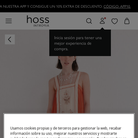
DESCARGA NUESTRA APP Y CONSIGUE UN 10% EXTRA DE DESCUENTO.
CÓDIGO
HAZTE HOSSLOVER
Y DISFRUTA DE LAS VENTAJAS
Inicia sesión para tener una
mejor experiencia de
compra.
Usamos cookies propias y de terceros para gestionar la web, recabar
información sobre su uso, mejorar nuestros servicios y mostrarte