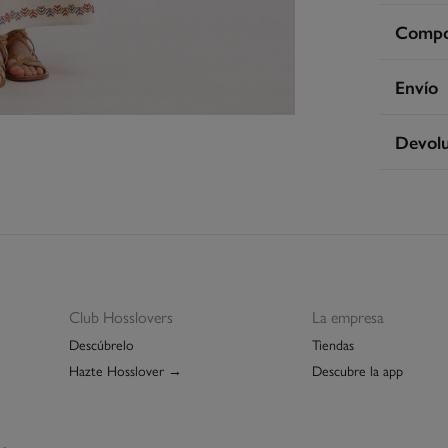
Compos
Compos
Envío
87%
alg
En
Devolu
Cuidad
3 - 
Te
* Is
Dispone
cualquie
Sec
St
3 - 
De
Pl
Esp
Lim
GRA
Re
Club Hosslovers
La empresa
Isl
Descúbrelo
Tiendas
GRA
Hazte Hosslover →
Descubre la app
Días labo
abonar lo
función d