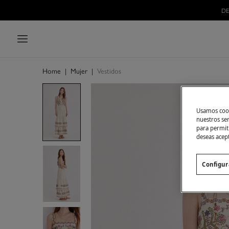
DE
Home
|
Mujer
|
Vestidos
Usamos cook
nuestros se
para permiti
deseas acep
Configur