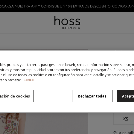
SCARGA NUESTRA APP Y CONSIGUE UN 10% EXTRA DE DESCUENTO.
CÓDIGO: APP
Arianna
129,00 
ies propias y de terceros para gestionar la web, recabar información sobre su uso, 
219,00 €
Ah
rvicios y mostrarte publicidad acorde con tus preferencias y navegación. Puedes pin
r el uso de todas las cookies o en configuración para ver el detalle y seleccionar qué 
Color:
Ar
tar o rechazar.
+INFO
ación de cookies
Rechazar todas
Acept
Talla:
XS
Guía de tall