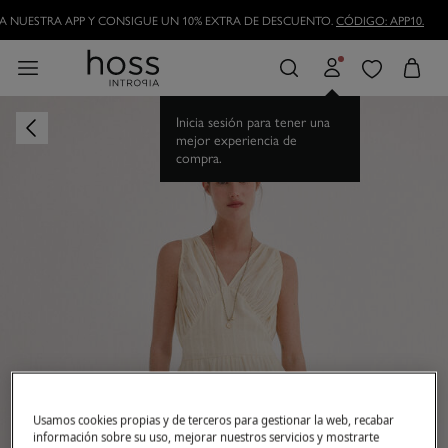
DESCARGA NUESTRA APP Y CONSIGUE UN 10% EXTRA DE DESCUENTO.
CÓDIGO
HAZTE HOSSLOVER
Y DISFRUTA DE LAS VENTAJAS
Inicia sesión para tener una
mejor experiencia de
compra.
Usamos cookies propias y de terceros para gestionar la web, recabar
información sobre su uso, mejorar nuestros servicios y mostrarte