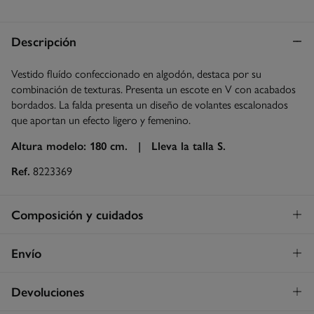
Descripción
Vestido fluído confeccionado en algodón, destaca por su
combinación de texturas. Presenta un escote en V con acabados
bordados. La falda presenta un diseño de volantes escalonados
que aportan un efecto ligero y femenino.
Altura modelo: 180 cm. |
Lleva la talla S.
Ref.
8223369
Composición y cuidados
Composición
Envío
100%
algodón
Envío a tienda
¡GRATIS!
Devoluciones
Cuidados
3 - 5 días.