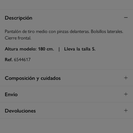
Descripción
Pantalón de tiro medio con pinzas delanteras. Bolsillos laterales.
Cierre frontal.
Altura modelo: 180 cm. |
Lleva la talla S.
Ref.
6544617
Composición y cuidados
Composición
Envío
54%
lino
,
46%
algodón
Envío a tienda
¡GRATIS!
Devoluciones
Cuidados
3 - 5 días.
Temperatura máxima de lavado 30C
* Islas Canarias, Ceuta y Melilla excluídas.
Dispones de
un mes
para realizar tu devolución a través de
cualquiera de los siguientes métodos: