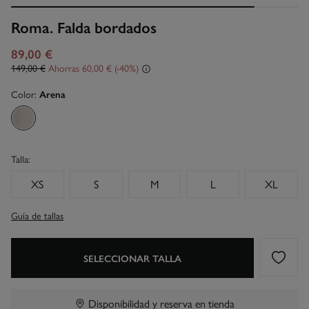
Roma. Falda bordados
89,00 €
149,00 €
Ahorras
60,00 €
40
Color:
Arena
Talla:
XS
S
M
L
XL
Guía de tallas
SELECCIONAR TALLA
Disponibilidad y reserva en tienda