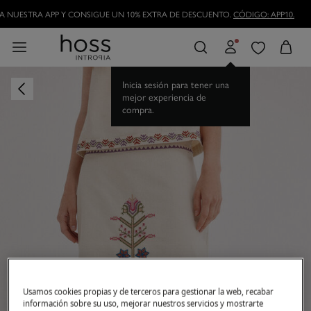
DESCARGA NUESTRA APP Y CONSIGUE UN 10% EXTRA DE DESCUENTO.
CÓDIGO
HAZTE HOSSLOVER
Y DISFRUTA DE LAS VENTAJAS
Usamos cookies propias y de terceros para gestionar la web, recabar
información sobre su uso, mejorar nuestros servicios y mostrarte