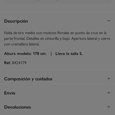
Descripción
Falda de tiro medio con motivos florales en punto de cruz en la
parte frontal. Detalles en cinturilla y bajo. Apertura lateral y cierre
con cremallera lateral.
Altura modelo: 178 cm. |
Lleva la talla S.
Ref.
8424179
Composición y cuidados
Composición
Envío
87%
algodón
,
13%
lino
Envío a tienda
¡GRATIS!
Devoluciones
Cuidados
3 - 5 días.