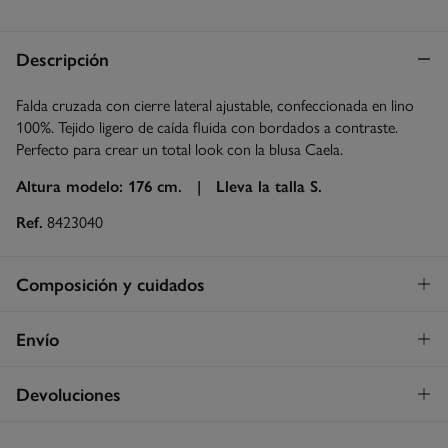
Descripción
Falda cruzada con cierre lateral ajustable, confeccionada en lino
100%. Tejido ligero de caída fluida con bordados a contraste.
Perfecto para crear un total look con la blusa Caela.
Altura modelo: 176 cm. |
Lleva la talla S.
Ref.
8423040
Composición y cuidados
Composición
Envío
100%
lino
Envío a tienda
¡GRATIS!
Devoluciones
Cuidados
3 - 5 días.
Lavar a mano
* Islas Canarias, Ceuta y Melilla excluídas.
Dispones de
un mes
para realizar tu devolución a través de