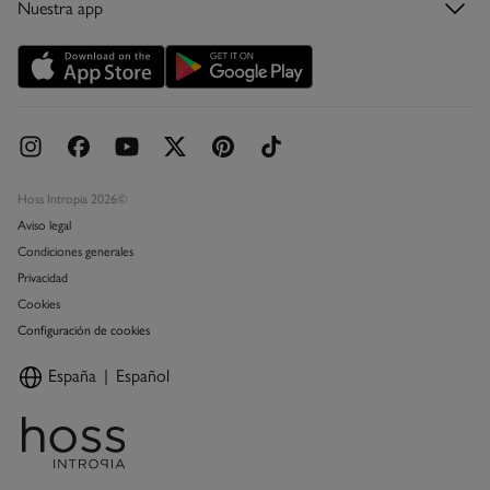
Nuestra app
Tarjeta abono
Promociones vigentes
Concursos y sorteos
Hoss Intropia 2026©
Aviso legal
Condiciones generales
Privacidad
Cookies
Configuración de cookies
España
Español