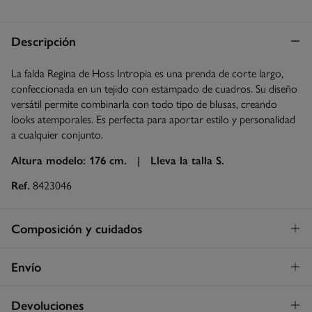
Descripción
La falda Regina de Hoss Intropia es una prenda de corte largo,
confeccionada en un tejido con estampado de cuadros. Su diseño
versátil permite combinarla con todo tipo de blusas, creando
looks atemporales. Es perfecta para aportar estilo y personalidad
a cualquier conjunto.
Altura modelo: 176 cm. |
Lleva la talla S.
Ref.
8423046
Composición y cuidados
Composición
Envío
67%
poliéster
,
30%
viscosa
,
2%
elastano
,
1%
hilo metálico
Envío a tienda
¡GRATIS!
Devoluciones
Cuidados