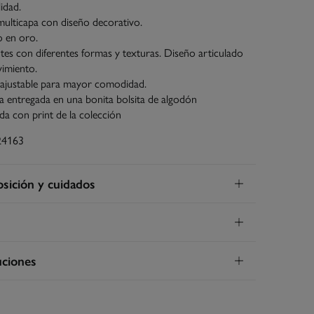
idad.
multicapa con diseño decorativo.
o en oro.
tes con diferentes formas y texturas. Diseño articulado
imiento.
 ajustable para mayor comodidad.
ía entregada en una bonita bolsita de algodón
a con print de la colección
24163
ición y cuidados
ición
rro
,
10%
vidrio
,
5%
zinc
vío a tienda
¡GRATIS!
ciones
os
5 días.
mperatura máxima de lavado 30C
las Canarias, Ceuta y Melilla excluídas.
s de
un mes
para realizar tu devolución a través de
ra de los siguientes métodos: