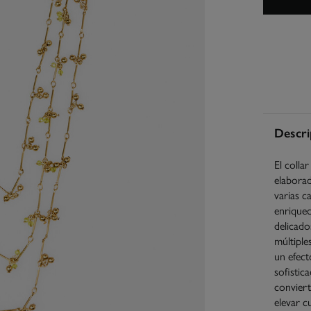
Descri
El colla
elabora
varias c
enrique
delicado
múltiple
un efect
sofistic
conviert
elevar c