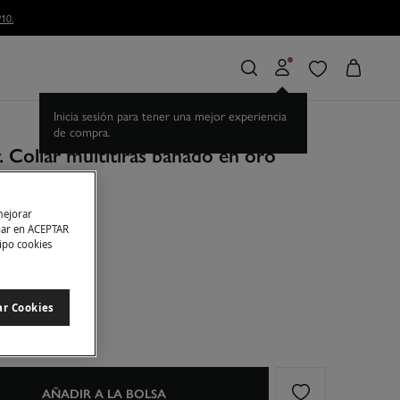
10.
Inicia sesión para tener una mejor experiencia
de compra.
 Collar multitiras bañado en oro
mejorar
ESTA
char en ACEPTAR
tipo cookies
rado
ar Cookies
AÑADIR A LA BOLSA