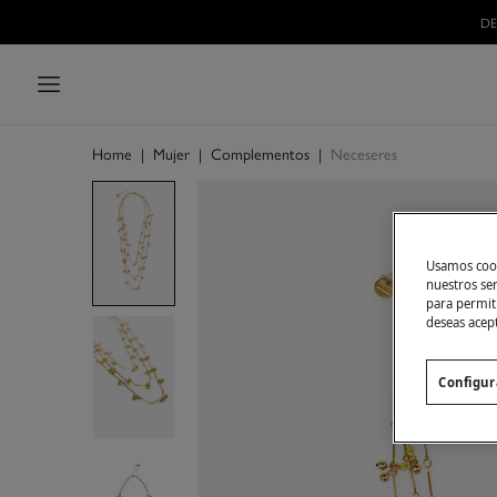
DE
Home
|
Mujer
|
Complementos
|
Neceseres
Usamos cook
nuestros se
para permiti
deseas acep
Configur