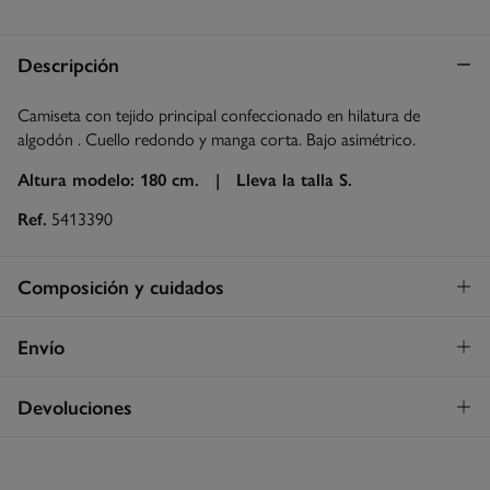
Descripción
Camiseta con tejido principal confeccionado en hilatura de
algodón . Cuello redondo y manga corta. Bajo asimétrico.
Altura modelo: 180 cm. |
Lleva la talla S.
Ref.
5413390
Composición y cuidados
Composición
Envío
52%
lino
,
48%
algodón
Envío a tienda
¡GRATIS!
Devoluciones
Cuidados
3 - 5 días.
Temperatura máxima de lavado 30C
* Islas Canarias, Ceuta y Melilla excluídas.
Dispones de
un mes
para realizar tu devolución a través de
cualquiera de los siguientes métodos: