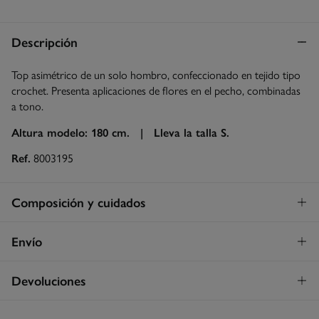
Descripción
Top asimétrico de un solo hombro, confeccionado en tejido tipo
crochet. Presenta aplicaciones de flores en el pecho, combinadas
a tono.
Altura modelo: 180 cm. |
Lleva la talla S.
Ref.
8003195
Composición y cuidados
Composición
Envío
100%
algodón
Envío a tienda
¡GRATIS!
Devoluciones
Cuidados
3 - 5 días.
Temperatura máxima de lavado 30C
* Islas Canarias, Ceuta y Melilla excluídas.
Dispones de
un mes
para realizar tu devolución a través de