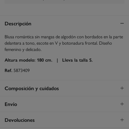
Descripción
Blusa romántica sin mangas de algodón con bordados en la parte
delantera a tono, escote en V y botonadura frontal. Diseño
femenino y delicado.
Altura modelo: 180 cm. |
Lleva la talla S.
Ref.
5873409
Composición y cuidados
Composición
Envío
100%
algodón
Envío a tienda
¡GRATIS!
Devoluciones
Cuidados
3 - 5 días.