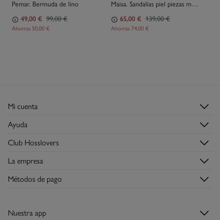
Pemar. Bermuda de lino
Maisa. Sandalias piel piezas metálicas
49,00 €
99,00 €
65,00 €
139,00 €
Ahorras
50,00 €
Ahorras
74,00 €
Mi cuenta
Login
Ayuda
Registrarme
Atención al cliente
Club Hosslovers
Mis pedidos
Preguntas frecuentes
Descúbrelo
Direcciones de envío
La empresa
Envíos
Hazte Hosslover →
Tiendas
Devoluciones
Métodos de pago
Descubre la app
Condiciones de la tarjeta regalo
Tarjeta regalo
Nuestra app
Tarjeta abono