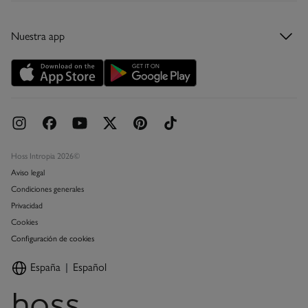
Condiciones de la tarjeta regalo
Tarjeta regalo
Nuestra app
Tarjeta abono
Promociones vigentes
Concursos y sorteos
Hoss Intropia 2026©
Aviso legal
Condiciones generales
Privacidad
Cookies
Configuración de cookies
España
Español