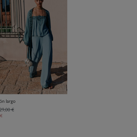
lón largo
29,00 €
 €