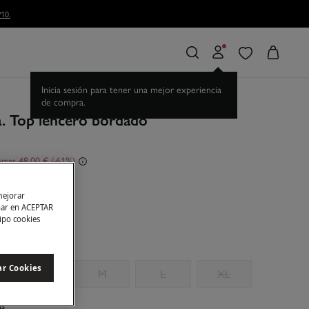
a. Top lencero bordado
rras
48,00 €
61
rquesa
mejorar
char en ACEPTAR
tipo cookies
ar Cookies
S
M
L
XL
as