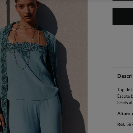
Descri
Top de t
Escote b
beads al
Altura
Ref.
58