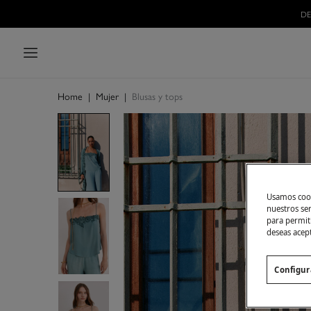
Home
|
Mujer
|
Blusas y tops
Usamos cook
nuestros se
para permiti
deseas acep
Configur