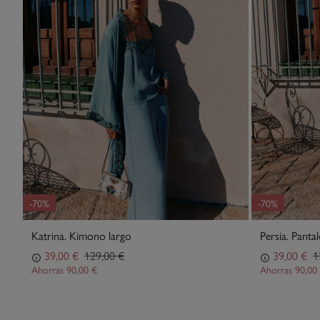
-70%
-70%
Katrina. Kimono largo
Persia. Panta
39,00 €
129,00 €
39,00 €
1
Ahorras
90,00 €
Ahorras
90,00