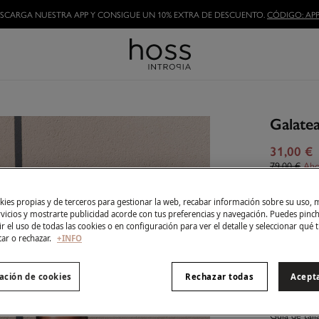
HAZTE HOSSLOVER
Y DISFRUTA DE LAS VENTAJAS
Galate
31,00 €
79,00 €
Aho
Color:
Tu
ies propias y de terceros para gestionar la web, recabar información sobre su uso, 
rvicios y mostrarte publicidad acorde con tus preferencias y navegación. Puedes pin
r el uso de todas las cookies o en configuración para ver el detalle y seleccionar qué 
tar o rechazar.
+INFO
Talla:
ación de cookies
Rechazar todas
Acept
XS
Guía de tall