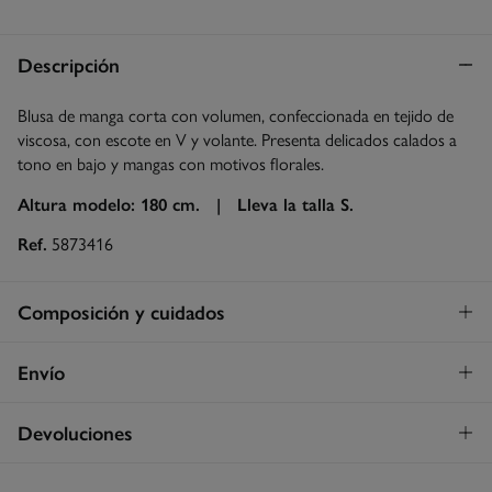
Descripción
Blusa de manga corta con volumen, confeccionada en tejido de
viscosa, con escote en V y volante. Presenta delicados calados a
tono en bajo y mangas con motivos florales.
Altura modelo: 180 cm. |
Lleva la talla S.
Ref.
5873416
Composición y cuidados
Composición
Envío
74%
modal
,
26%
poliamida
Envío a tienda
¡GRATIS!
Devoluciones
Cuidados
3 - 5 días.
Temperatura máxima de lavado 30C
* Islas Canarias, Ceuta y Melilla excluídas.
Dispones de
un mes
para realizar tu devolución a través de