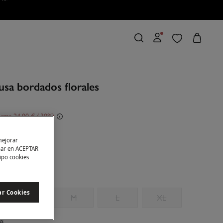
lusa bordados florales
rras
24,00 €
30
sa
mejorar
char en ACEPTAR
tipo cookies
ar Cookies
S
M
L
XL
as