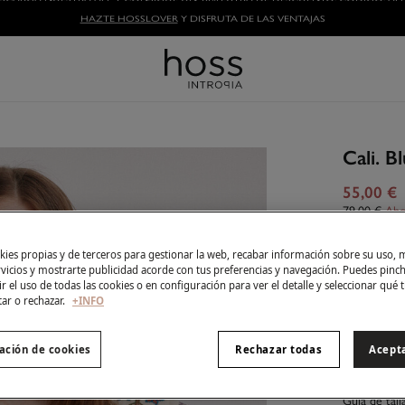
HAZTE HOSSLOVER
Y DISFRUTA DE LAS VENTAJAS
Cali. B
55,00 €
79,00 €
Aho
Color:
Ro
ies propias y de terceros para gestionar la web, recabar información sobre su uso, 
rvicios y mostrarte publicidad acorde con tus preferencias y navegación. Puedes pin
r el uso de todas las cookies o en configuración para ver el detalle y seleccionar qué 
tar o rechazar.
+INFO
Talla:
ación de cookies
Rechazar todas
Acept
XS
Guía de tall