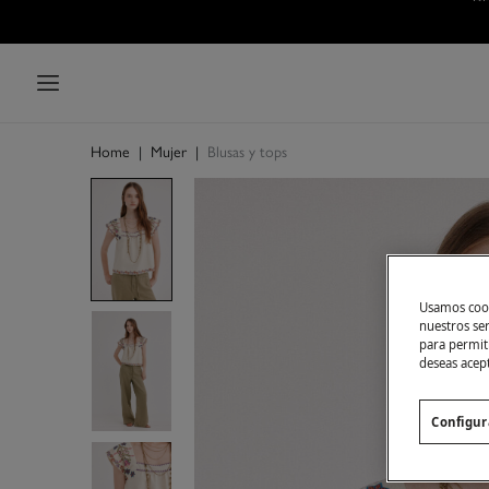
Home
|
Mujer
|
Blusas y tops
Usamos cook
nuestros se
para permiti
deseas acep
Configur