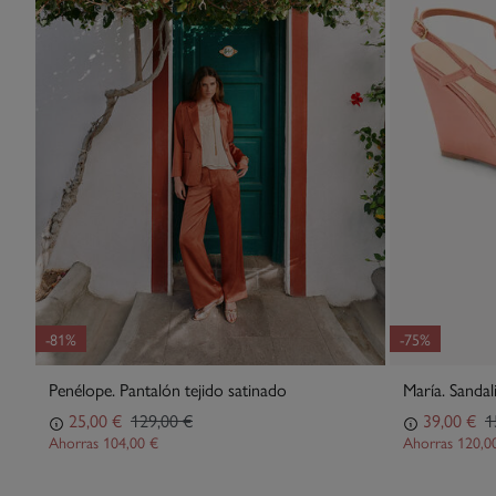
-81%
-75%
Penélope. Pantalón tejido satinado
María. Sandal
25,00 €
129,00 €
39,00 €
1
Ahorras
104,00 €
Ahorras
120,0