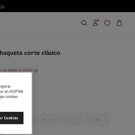
haqueta corte clásico
rras
60,00 €
61
ranja
mejorar
char en ACEPTAR
tipo cookies
ar Cookies
S
M
L
XL
as