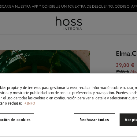
HAZTE HOSSLOVER
Y DISFRUTA DE LAS VENTAJAS
Elma.C
39,00 €
99,00 €
Aho
Color:
Na
ies propias y de terceros para gestionar la web, recabar información sobre su uso, 
rvicios y mostrarte publicidad acorde con tus preferencias y navegación. Puedes pin
r el uso de todas las cookies o en configuración para ver el detalle y seleccionar qué 
tar o rechazar.
+INFO
Talla:
ación de cookies
Rechazar todas
Acept
XS
Guía de tall