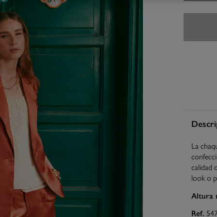
Descri
La chaqu
confecci
calidad 
look o 
Altura
Ref.
54