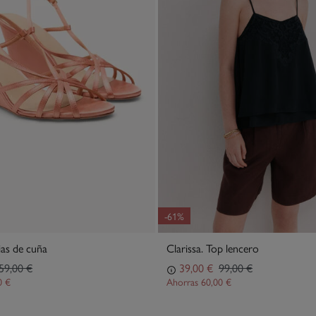
función d
-61%
ias de cuña
Clarissa. Top lencero
59,00 €
39,00 €
99,00 €
0 €
Ahorras
60,00 €