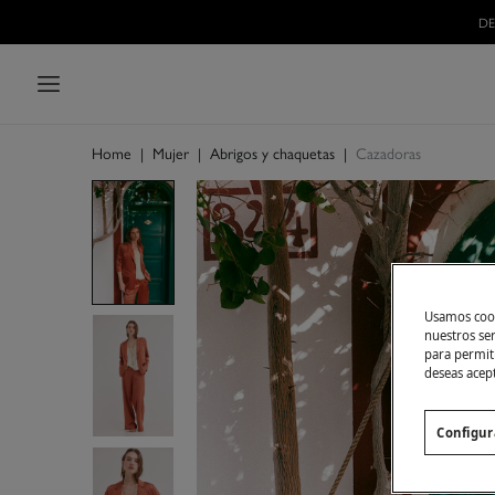
Home
|
Mujer
|
Abrigos y chaquetas
|
Cazadoras
Usamos cook
nuestros se
para permiti
deseas acep
Configur