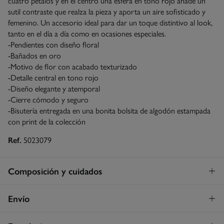
cuatro pétalos y en el centro una esfera en tono rojo añade un
sutil contraste que realza la pieza y aporta un aire sofisticado y
femenino. Un accesorio ideal para dar un toque distintivo al look,
tanto en el día a día como en ocasiones especiales.
-Pendientes con diseño floral
-Bañados en oro
-Motivo de flor con acabado texturizado
-Detalle central en tono rojo
-Diseño elegante y atemporal
-Cierre cómodo y seguro
-Bisutería entregada en una bonita bolsita de algodón estampada
con print de la colección
Ref.
5023079
Composición y cuidados
Composición
Envío
80%
zinc
,
20%
resina
Envío a tienda
¡GRATIS!