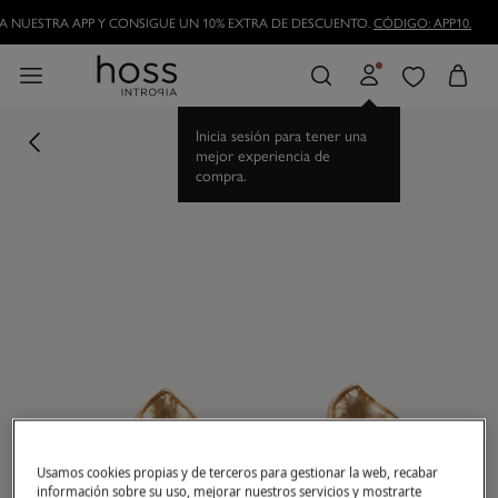
DESCARGA NUESTRA APP Y CONSIGUE UN 10% EXTRA DE DESCUENTO.
CÓDIGO
HAZTE HOSSLOVER
Y DISFRUTA DE LAS VENTAJAS
Inicia sesión para tener una
mejor experiencia de
compra.
Usamos cookies propias y de terceros para gestionar la web, recabar
información sobre su uso, mejorar nuestros servicios y mostrarte