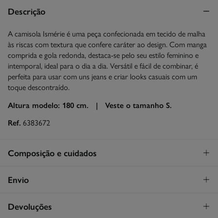
Descrição
A camisola Ismérie é uma peça confecionada em tecido de malha
às riscas com textura que confere caráter ao design. Com manga
comprida e gola redonda, destaca-se pelo seu estilo feminino e
intemporal, ideal para o dia a dia. Versátil e fácil de combinar, é
perfeita para usar com uns jeans e criar looks casuais com um
toque descontraído.
Altura modelo: 180 cm. |
Veste o tamanho S.
Ref.
6383672
Composição e cuidados
Composição
Envio
77%
algodão
,
23%
poliamida
STANDARD
Devoluções
Cuidados