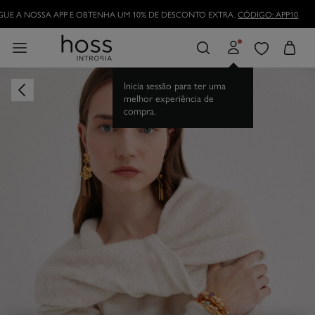
UE A NOSSA APP E OBTENHA UM 10% DE DESCONTO EXTRA.
CÓDIGO: APP10
Inicia sessão para ter uma
melhor experiência de
compra.