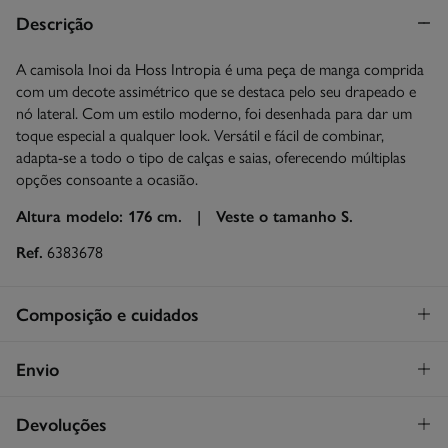
Descrição
A camisola Inoi da Hoss Intropia é uma peça de manga comprida
com um decote assimétrico que se destaca pelo seu drapeado e
nó lateral. Com um estilo moderno, foi desenhada para dar um
toque especial a qualquer look. Versátil e fácil de combinar,
adapta-se a todo o tipo de calças e saias, oferecendo múltiplas
opções consoante a ocasião.
Altura modelo: 176 cm. |
Veste o tamanho S.
Ref.
6383678
Composição e cuidados
Composição
Envio
60%
poliacrílico
,
14%
poliamida
,
10%
poliéster
,
8%
viscose
,
8%
lã
STANDARD
Devoluções
Cuidados